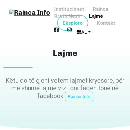
Institucionet
Rainca
Rreth Nesh
Lajme
Eksploro
Kontakt
AL
Lajme
Këtu do të gjeni vetëm lajmet kryesore, për
më shumë lajme vizitoni faqen tonë në
facebook
Rainca Info