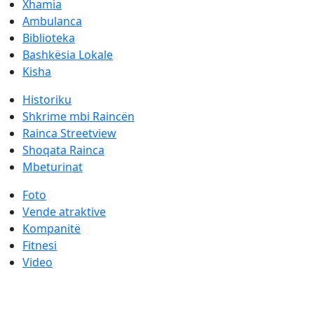
Xhamia
Ambulanca
Biblioteka
Bashkësia Lokale
Kisha
Historiku
Shkrime mbi Raincën
Rainca Streetview
Shoqata Rainca
Mbeturinat
Foto
Vende atraktive
Kompanitë
Fitnesi
Video