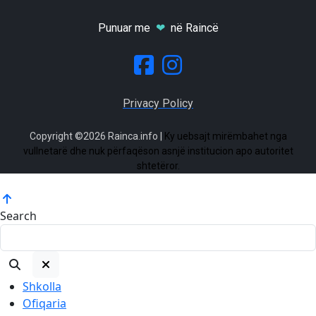
Punuar me
❤
në Raincë
Privacy Policy
Copyright ©2026 Rainca.info |
Ky uebsajt mirëmbahet nga
vullnetarë dhe nuk përfaqëson asnjë institucion apo autoritet
shtetëror.
Search
Shkolla
Ofiqaria