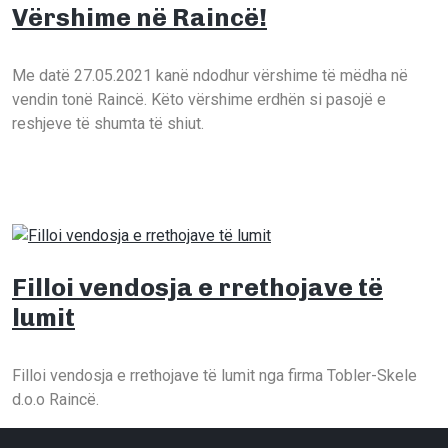
Vërshime në Raincë!
vershime
fshati
Me datë 27.05.2021 kanë ndodhur vërshime të mëdha në
vendin tonë Raincë. Këto vërshime erdhën si pasojë e
reshjeve të shumta të shiut.
Filloi vendosja e rrethojave të
lumit
fshati
Filloi vendosja e rrethojave të lumit nga firma Tobler-Skele
d.o.o Raincë.