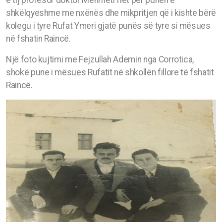
e tij profesor doktor Mehmeti flet për punën e
shkëlqyeshme me nxënës dhe mikpritjen që i kishte bërë
kolegu i tyre Rufat Ymeri gjatë punës së tyre si mësues
në fshatin Raincë.
Një foto kujtimi me Fejzullah Ademin nga Corrotica,
shokë pune i mësues Rufatit në shkollën fillore të fshatit
Raincë.