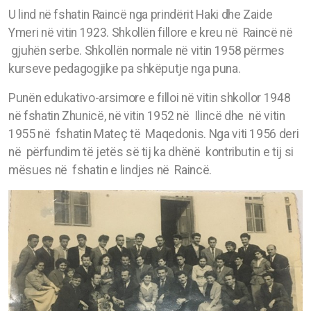
U lind në fshatin Raincë nga prindërit Haki dhe Zaide
Ymeri në vitin 1923. Shkollën fillore e kreu në Raincë në
gjuhën serbe. Shkollën normale në vitin 1958 përmes
kurseve pedagogjike pa shkëputje nga puna.
Punën edukativo-arsimore e filloi në vitin shkollor 1948
në fshatin Zhunicë, në vitin 1952 në Ilincë dhe në vitin
1955 në fshatin Mateç të Maqedonis. Nga viti 1956 deri
në përfundim të jetës së tij ka dhënë kontributin e tij si
mësues në fshatin e lindjes në Raincë.