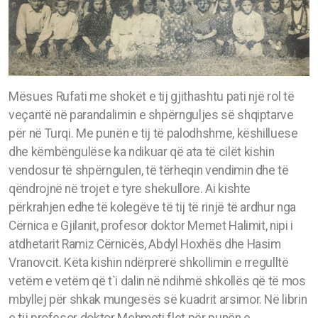
Mësues Rufati me shokët e tij gjithashtu pati një rol të
veçantë në parandalimin e shpërnguljes së shqiptarve
për në Turqi. Me punën e tij të palodhshme, këshilluese
dhe këmbëngulëse ka ndikuar që ata të cilët kishin
vendosur të shpërngulen, të tërheqin vendimin dhe të
qëndrojnë në trojet e tyre shekullore. Ai kishte
përkrahjen edhe të kolegëve të tij të rinjë të ardhur nga
Cërnica e Gjilanit, profesor doktor Memet Halimit, nipi i
atdhetarit Ramiz Cërnicës, Abdyl Hoxhës dhe Hasim
Vranovcit. Këta kishin ndërprerë shkollimin e rregulltë
vetëm e vetëm që t`i dalin në ndihmë shkollës që të mos
mbyllej për shkak mungesës së kuadrit arsimor. Në librin