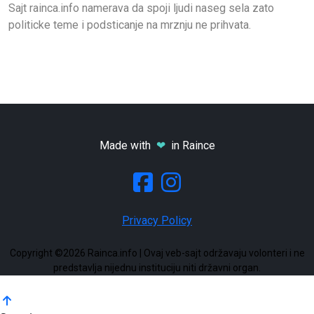
Sajt rainca.info namerava da spoji ljudi naseg sela zato
politicke teme i podsticanje na mrznju ne prihvata.
Made with
❤
in Raince
Privacy Policy
Copyright ©2026 Rainca.info | Ovaj veb-sajt održavaju volonteri i ne
predstavlja nijednu instituciju niti državni organ.