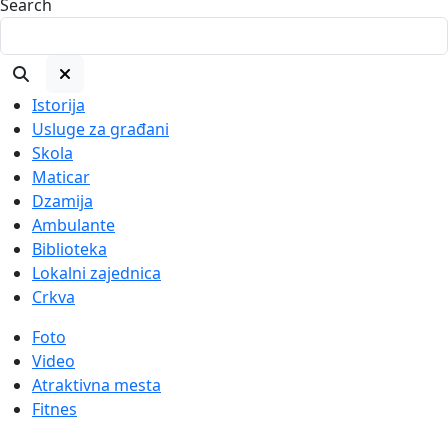
Search
Istorija
Usluge za građani
Skola
Maticar
Dzamija
Ambulante
Biblioteka
Lokalni zajednica
Crkva
Foto
Video
Atraktivna mesta
Fitnes