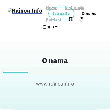
Home
Institucija
Istrazite
O nama
Kontakt
SRB
O nama
www.rainca.info