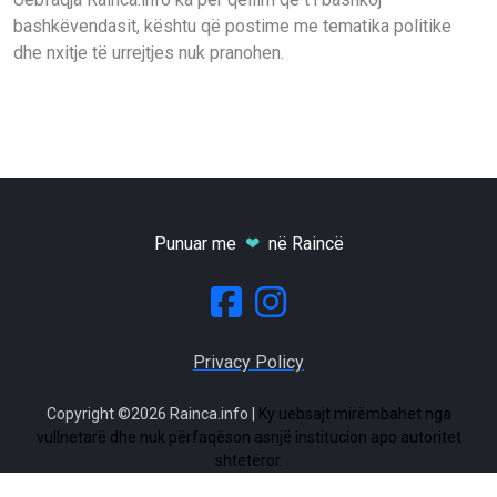
bashkëvendasit, kështu që postime me tematika politike
dhe nxitje të urrejtjes nuk pranohen.
Punuar me
❤
në Raincë
Privacy Policy
Copyright ©2026 Rainca.info |
Ky uebsajt mirëmbahet nga
vullnetarë dhe nuk përfaqëson asnjë institucion apo autoritet
shtetëror.