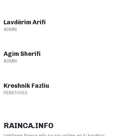
Lavdërim Arifi
ADMIN
Agim Sherifi
ADMIN
Kreshnik Fazliu
PËRKTHYES
RAINCA.INFO
Uebfaqja Rainca.info ka për qëllim që t’i bashkoj