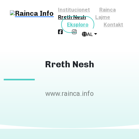
Institucionet
Rainca
Rreth Nesh
Lajme
Eksploro
Kontakt
AL
Rreth Nesh
www.rainca.info