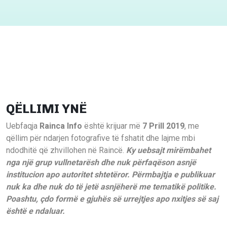
QËLLIMI YNË
Uebfaqja
Rainca Info
është krijuar më
7 Prill 2019
, me
qëllim për ndarjen fotografive të fshatit dhe lajme mbi
ndodhitë që zhvillohen në Raincë.
Ky uebsajt mirëmbahet
nga një grup vullnetarësh dhe nuk përfaqëson asnjë
institucion apo autoritet shtetëror. Përmbajtja e publikuar
nuk ka dhe nuk do të jetë asnjëherë me tematikë politike.
Poashtu, çdo formë e gjuhës së urrejtjes apo nxitjes së saj
është e ndaluar.