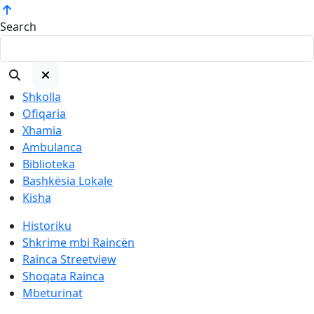
Search
Shkolla
Ofiqaria
Xhamia
Ambulanca
Biblioteka
Bashkësia Lokale
Kisha
Historiku
Shkrime mbi Raincën
Rainca Streetview
Shoqata Rainca
Mbeturinat